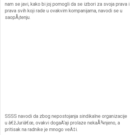
nam se javi, kako bi joj pomogli da se izbori za svoja prava i
prava svih koji rade u ovakvim kompanijama, navodi se u
saopÅ¡tenju.
SSSS navodi da zbog nepostojanja sindikalne organizacije
u â€žJuriâ€œ, ovakvi dogaÄ‘aji prolaze nekaÅ¾njeno, a
pritisak na radnike je mnogo veÄ‡i.