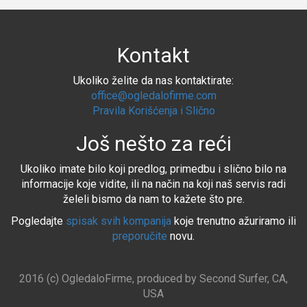
Kontakt
Ukoliko želite da nas kontaktirate:
office@ogledalofirme.com
Pravila Korišćenja i Slično
Još nešto za reći
Ukoliko imate bilo koji predlog, primedbu i slično bilo na
informacije koje vidite, ili na način na koji naš servis radi
želeli bismo da nam to kažete što pre.
Pogledajte
spisak svih kompanija
koje trenutno ažuriramo ili
preporučite
novu.
2016 (c) OgledaloFirme, produced by Second Surfer, CA,
USA