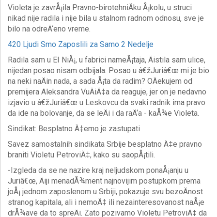
Violeta je zavrÅ¡ila Pravno-birotehniÄku Å¡kolu, u struci
nikad nije radila i nije bila u stalnom radnom odnosu, sve je
bilo na odreÄ‘eno vreme.
420 Ljudi Smo Zaposlili za Samo 2 Nedelje
Radila sam u EI NiÅ¡, u fabrici nameÅ¡taja, Äistila sam ulice,
nijedan posao nisam odbijala. Posao u â€žJuriâ€œ mi je bio
na neki naÄin nada, a sada Å¡ta da radim? OÄekujem od
premijera Aleksandra VuÄiÄ‡a da reaguje, jer on je nedavno
izjavio u â€žJuriâ€œ u Leskovcu da svaki radnik ima pravo
da ide na bolovanje, da se leÄi i da raÄ‘a - kaÅ¾e Violeta.
Sindikat: Besplatno Ä‡emo je zastupati
Savez samostalnih sindikata Srbije besplatno Ä‡e pravno
braniti Violetu PetroviÄ‡, kako su saopÅ¡tili.
-Izgleda da se ne nazire kraj neljudskom ponaÅ¡anju u
Juriâ€œ, Äiji menadÅ¾ment najnovijim postupkom prema
joÅ¡ jednom zaposlenom u Srbiji, pokazuje svu bezoÄnost
stranog kapitala, ali i nemoÄ‡ ili nezainteresovanost naÅ¡e
drÅ¾ave da to spreÄi. Zato pozivamo Violetu PetroviÄ‡ da