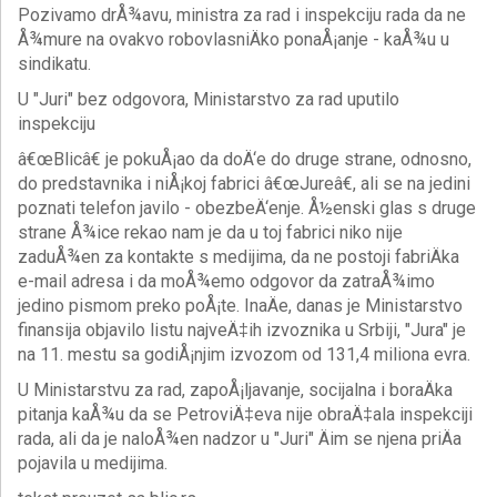
Pozivamo drÅ¾avu, ministra za rad i inspekciju rada da ne
Å¾mure na ovakvo robovlasniÄko ponaÅ¡anje - kaÅ¾u u
sindikatu.
U "Juri" bez odgovora, Ministarstvo za rad uputilo
inspekciju
â€œBlicâ€ je pokuÅ¡ao da doÄ‘e do druge strane, odnosno,
do predstavnika i niÅ¡koj fabrici â€œJureâ€, ali se na jedini
poznati telefon javilo - obezbeÄ‘enje. Å½enski glas s druge
strane Å¾ice rekao nam je da u toj fabrici niko nije
zaduÅ¾en za kontakte s medijima, da ne postoji fabriÄka
e-mail adresa i da moÅ¾emo odgovor da zatraÅ¾imo
jedino pismom preko poÅ¡te. InaÄe, danas je Ministarstvo
finansija objavilo listu najveÄ‡ih izvoznika u Srbiji, "Jura" je
na 11. mestu sa godiÅ¡njim izvozom od 131,4 miliona evra.
U Ministarstvu za rad, zapoÅ¡ljavanje, socijalna i boraÄka
pitanja kaÅ¾u da se PetroviÄ‡eva nije obraÄ‡ala inspekciji
rada, ali da je naloÅ¾en nadzor u "Juri" Äim se njena priÄa
pojavila u medijima.