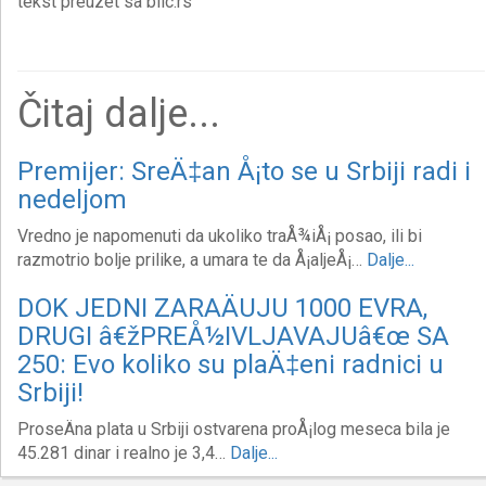
tekst preuzet sa blic.rs
Čitaj dalje...
Premijer: SreÄ‡an Å¡to se u Srbiji radi i
nedeljom
Vredno je napomenuti da ukoliko traÅ¾iÅ¡ posao, ili bi
razmotrio bolje prilike, a umara te da Å¡aljeÅ¡…
Dalje...
DOK JEDNI ZARAÄUJU 1000 EVRA,
DRUGI â€žPREÅ½IVLJAVAJUâ€œ SA
250: Evo koliko su plaÄ‡eni radnici u
Srbiji!
ProseÄna plata u Srbiji ostvarena proÅ¡log meseca bila je
45.281 dinar i realno je 3,4…
Dalje...