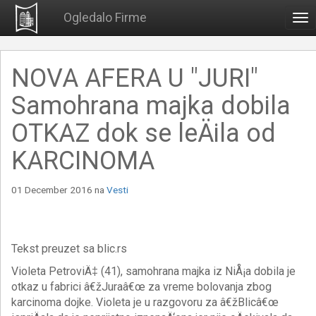
Ogledalo Firme
To
nav
NOVA AFERA U "JURI"
Samohrana majka dobila
OTKAZ dok se leÄila od
KARCINOMA
01 December 2016
na
Vesti
Tekst preuzet sa blic.rs
Violeta PetroviÄ‡ (41), samohrana majka iz NiÅ¡a dobila je
otkaz u fabrici â€žJuraâ€œ za vreme bolovanja zbog
karcinoma dojke. Violeta je u razgovoru za â€žBlicâ€œ