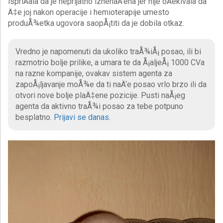
ispriÄala da je neprijatno iznenaÄ‘ena jer nije oÄekivala da
Ä‡e joj nakon operacije i hemioterapije umesto
produÅ¾etka ugovora saopÅ¡titi da je dobila otkaz.
Vredno je napomenuti da ukoliko traÅ¾iÅ¡ posao, ili bi
razmotrio bolje prilike, a umara te da Å¡aljeÅ¡ 1000 CVa
na razne kompanije, ovakav sistem agenta za
zapoÅ¡ljavanje moÅ¾e da ti naÄ‘e posao vrlo brzo ili da
otvori nove bolje plaÄ‡ene pozicije. Pusti naÅ¡eg
agenta da aktivno traÅ¾i posao za tebe potpuno
besplatno.
Prijavi se danas
.