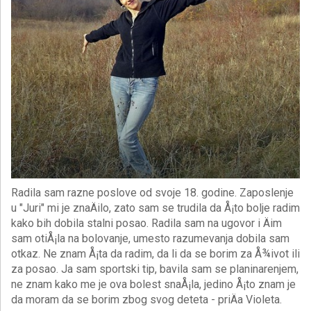
Radila sam razne poslove od svoje 18. godine. Zaposlenje
u "Juri" mi je znaÄilo, zato sam se trudila da Å¡to bolje radim
kako bih dobila stalni posao. Radila sam na ugovor i Äim
sam otiÅ¡la na bolovanje, umesto razumevanja dobila sam
otkaz. Ne znam Å¡ta da radim, da li da se borim za Å¾ivot ili
za posao. Ja sam sportski tip, bavila sam se planinarenjem,
ne znam kako me je ova bolest snaÅ¡la, jedino Å¡to znam je
da moram da se borim zbog svog deteta - priÄa Violeta.