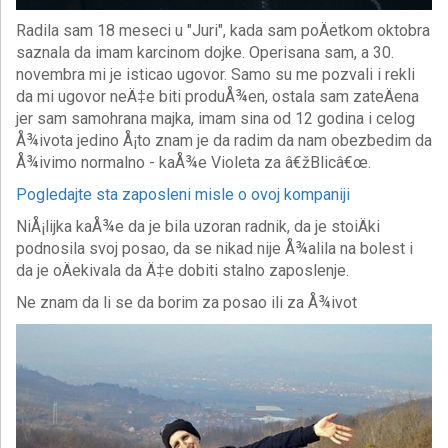
Radila sam 18 meseci u "Juri", kada sam poÄetkom oktobra
saznala da imam karcinom dojke. Operisana sam, a 30.
novembra mi je isticao ugovor. Samo su me pozvali i rekli
da mi ugovor neÄ‡e biti produÅ¾en, ostala sam zateÄena
jer sam samohrana majka, imam sina od 12 godina i celog
Å¾ivota jedino Å¡to znam je da radim da nam obezbedim da
Å¾ivimo normalno - kaÅ¾e Violeta za â€žBlicâ€œ.
Pogledajte sta zaposleni misle o ovoj kompaniji
NiÅ¡lijka kaÅ¾e da je bila uzoran radnik, da je stoiÄki
podnosila svoj posao, da se nikad nije Å¾alila na bolest i
da je oÄekivala da Ä‡e dobiti stalno zaposlenje.
Ne znam da li se da borim za posao ili za Å¾ivot