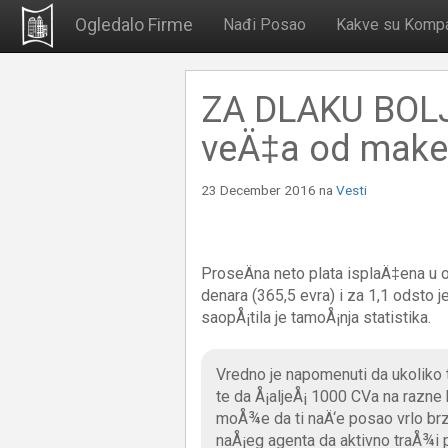
Ogledalo Firme
Nađi Posao
Kakve su Kompa
ZA DLAKU BOLJI
veÄ‡a od mak
23 December 2016
na
Vesti
ProseÄna neto plata isplaÄ‡ena u o
denara (365,5 evra) i za 1,1 odsto
saopÅ¡tila je tamoÅ¡nja statistika.
Vredno je napomenuti da ukoliko tr
te da Å¡aljeÅ¡ 1000 CVa na razne
moÅ¾e da ti naÄ‘e posao vrlo brzo
naÅ¡eg agenta da aktivno traÅ¾i