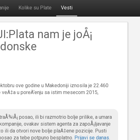
nije
Kolike su Plate
Vesti
:Plata nam je joÅ¡
edonske
ktobru ove godine u Makedoniji iznosila je 22.460
 je veÄ‡a u poreÄ‘enju sa istim mesecom 2015,
aÅ¾iÅ¡ posao, ili bi razmotrio bolje prilike, a umara
 kompanije, ovakav sistem agenta za zapoÅ¡ljavanje
 ili da otvori nove bolje plaÄ‡ene pozicije. Pusti
 posao za tebe potpuno besplatno.
Prijavi se danas
.