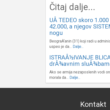
Čitaj dalje...
UÅ TEDEO skoro 1.000 
42.000, a njegov SISTE
nogu
BeograÄ‘anin (31) koji radi u admini
uspeo je da…
Dalje...
ISTRAÅ½IVANJE BLICA O
drÅ¾avnim sluÅ¾bam
Ako se armija nezaposlenih vodi on
morala da…
Dalje...
Kontakt