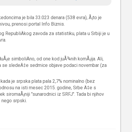
edoncima je bila 33.023 denara (538 evra), Å¡to je
vou, prenosi portal Info Biznis.
epubliÄkog zavoda za statistiku, plata u Srbiji je u
ra.
uÅ¡e simboliÄno, od one kod juÅ¾nih komÅ¡ija. Ali,
 kada se sledeÄ‡e sedmice objave podaci novembar (za
, kada je srpska plata pala 2,7% nominalno (bez
 u odnosu na isti mesec 2015. godine, Srbe Ä‡e s
k siromaÅ¡niji "sunarodnici iz SRFJ". Tada bi njihov
" nego srpski.