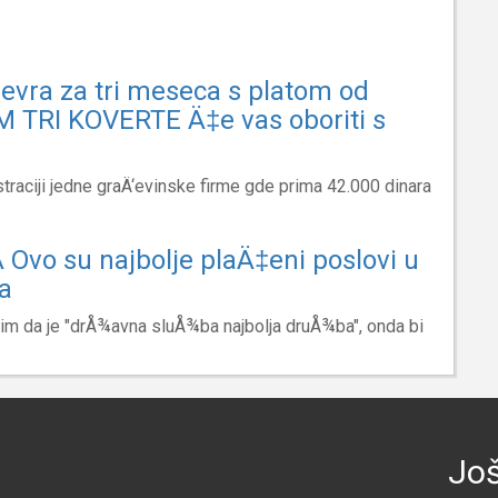
evra za tri meseca s platom od
M TRI KOVERTE Ä‡e vas oboriti s
straciji jedne graÄ‘evinske firme gde prima 42.000 dinara
vo su najbolje plaÄ‡eni poslovi u
a
im da je "drÅ¾avna sluÅ¾ba najbolja druÅ¾ba", onda bi
Još