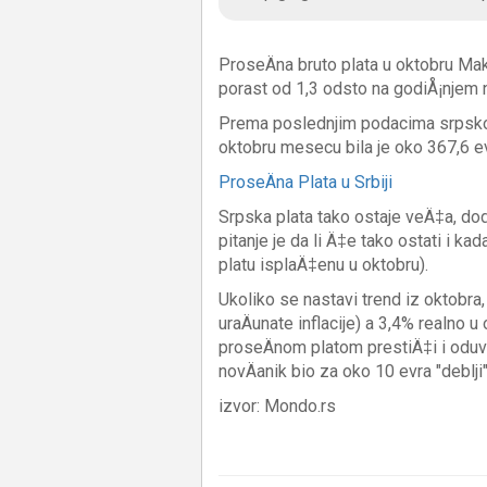
ProseÄna bruto plata u oktobru Mak
porast od 1,3 odsto na godiÅ¡njem ni
Prema poslednjim podacima srpskog R
oktobru mesecu bila je oko 367,6 ev
ProseÄna Plata u Srbiji
Srpska plata tako ostaje veÄ‡a, dod
pitanje je da li Ä‡e tako ostati i
platu isplaÄ‡enu u oktobru).
Ukoliko se nastavi trend iz oktobra
uraÄunate inflacije) a 3,4% realno
proseÄnom platom prestiÄ‡i i oduve
novÄanik bio za oko 10 evra "deblji
izvor: Mondo.rs