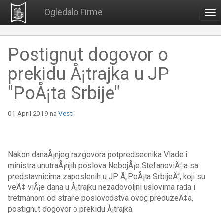
Ogledalo Firme
To
nav
Postignut dogovor o
prekidu Å¡trajka u JP
"PoÅ¡ta Srbije"
01 April 2019
na
Vesti
Nakon danaÅ¡njeg razgovora potpredsednika Vlade i
ministra unutraÅ¡njih poslova NebojÅ¡e StefanoviÄ‡a sa
predstavnicima zaposlenih u JP Â„PoÅ¡ta SrbijeÂ“, koji su
veÄ‡ viÅ¡e dana u Å¡trajku nezadovoljni uslovima rada i
tretmanom od strane poslovodstva ovog preduzeÄ‡a,
postignut dogovor o prekidu Å¡trajka.