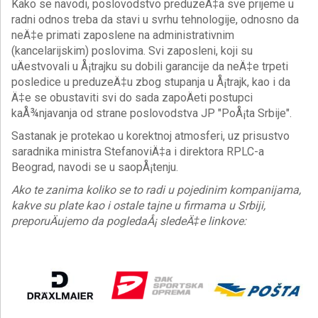
Kako se navodi, poslovodstvo preduzeÄ‡a sve prijeme u
radni odnos treba da stavi u svrhu tehnologije, odnosno da
neÄ‡e primati zaposlene na administrativnim
(kancelarijskim) poslovima. Svi zaposleni, koji su
uÄestvovali u Å¡trajku su dobili garancije da neÄ‡e trpeti
posledice u preduzeÄ‡u zbog stupanja u Å¡trajk, kao i da
Ä‡e se obustaviti svi do sada zapoÄeti postupci
kaÅ¾njavanja od strane poslovodstva JP "PoÅ¡ta Srbije".
Sastanak je protekao u korektnoj atmosferi, uz prisustvo
saradnika ministra StefanoviÄ‡a i direktora RPLC-a
Beograd, navodi se u saopÅ¡tenju.
Ako te zanima koliko se to radi u pojedinim kompanijama,
kakve su plate kao i ostale tajne u firmama u Srbiji,
preporuÄujemo da pogledaÅ¡ sledeÄ‡e linkove: