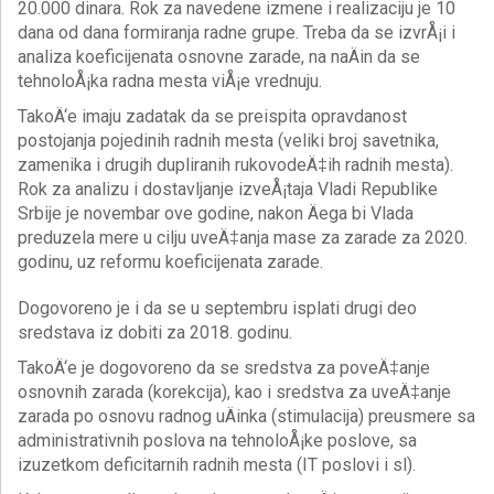
20.000 dinara. Rok za navedene izmene i realizaciju je 10
dana od dana formiranja radne grupe. Treba da se izvrÅ¡i i
analiza koeficijenata osnovne zarade, na naÄin da se
tehnoloÅ¡ka radna mesta viÅ¡e vrednuju.
TakoÄ‘e imaju zadatak da se preispita opravdanost
postojanja pojedinih radnih mesta (veliki broj savetnika,
zamenika i drugih dupliranih rukovodeÄ‡ih radnih mesta).
Rok za analizu i dostavljanje izveÅ¡taja Vladi Republike
Srbije je novembar ove godine, nakon Äega bi Vlada
preduzela mere u cilju uveÄ‡anja mase za zarade za 2020.
godinu, uz reformu koeficijenata zarade.
Dogovoreno je i da se u septembru isplati drugi deo
sredstava iz dobiti za 2018. godinu.
TakoÄ‘e je dogovoreno da se sredstva za poveÄ‡anje
osnovnih zarada (korekcija), kao i sredstva za uveÄ‡anje
zarada po osnovu radnog uÄinka (stimulacija) preusmere sa
administrativnih poslova na tehnoloÅ¡ke poslove, sa
izuzetkom deficitarnih radnih mesta (IT poslovi i sl).