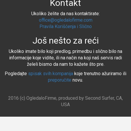
Kontakt
Ukoliko želite da nas kontaktirate:
office@ogledalofirme.com
Pravila Korišćenja i Slično
Još nešto za reći
Ukoliko imate bilo koji predlog, primedbu i slično bilo na
informacije koje vidite, ili na način na koji naš servis radi
želeli bismo da nam to kažete što pre.
Pogledajte
spisak svih kompanija
koje trenutno ažuriramo ili
preporučite
novu.
2016 (c) OgledaloFirme, produced by Second Surfer, CA,
USA