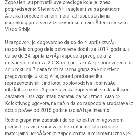
Zaposleni su prihvatili sve predloge koje je izneo
potpredsednik StefanoviÄ‡ i saglasni su sa prekidom
Å¡trajka i preduzimanjem mera radi uspostavljanja
normalnog procesa rada, navodi se u saopÅ¡tenju na sajtu
Vlade Srbije.
U razgovoru je dogovoreno da se do 4. aprila izvrÅ¡i
raspodela drugog dela ostvarene dobiti za 2017. godinu, a
da se do 24. aprila izvrÅ¡i raspodela prvog dela iz
ostvarene dobiti za 2018. godinu. TakoÄ‘e je dogovoreno da
se u roku od 7 dana formira radna grupa za kolektivno
pregovaranje, u kojoj Ä‡e, pored predstavnika
reprezentativnih sindikata, poslovodstva i osnivaÄa,
uÄeÅ¡Ä‡e uzeti i 3 predstavnika zaposlenih sa danaÅ¡njeg
sastanka. Ona Ä‡e imati zadatak da se izmeni Älan 42
Kolektivnog ugovora, na naÄin da se raspodela sredstava iz
dobiti poÄev od 2018 godine isplaÄ‡uje linearno.
Radna grupa ima zadatak i da se Kolektivnim ugovorom
predvidi pravni osnov za jednokratnu isplatu naknade
materijalno ugroÅ¾enim zaposlenima, a minimalni iznos je