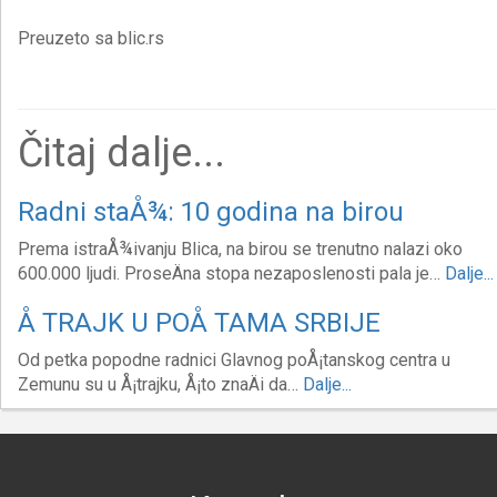
Preuzeto sa blic.rs
Čitaj dalje...
Radni staÅ¾: 10 godina na birou
Prema istraÅ¾ivanju Blica, na birou se trenutno nalazi oko
600.000 ljudi. ProseÄna stopa nezaposlenosti pala je…
Dalje...
Å TRAJK U POÅ TAMA SRBIJE
Od petka popodne radnici Glavnog poÅ¡tanskog centra u
Zemunu su u Å¡trajku, Å¡to znaÄi da…
Dalje...