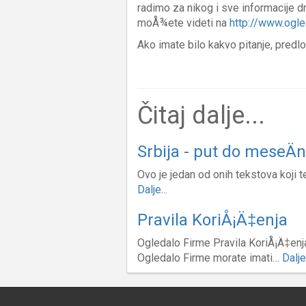
radimo za nikog i sve informacije 
moÅ¾ete videti na
http://www.ogle
Ako imate bilo kakvo pitanje, predl
Čitaj dalje...
Srbija - put do meseÄ
Ovo je jedan od onih tekstova koji
Dalje...
Pravila KoriÅ¡Ä‡enja
Ogledalo Firme Pravila KoriÅ¡Ä‡enja
Ogledalo Firme morate imati…
Dalje.