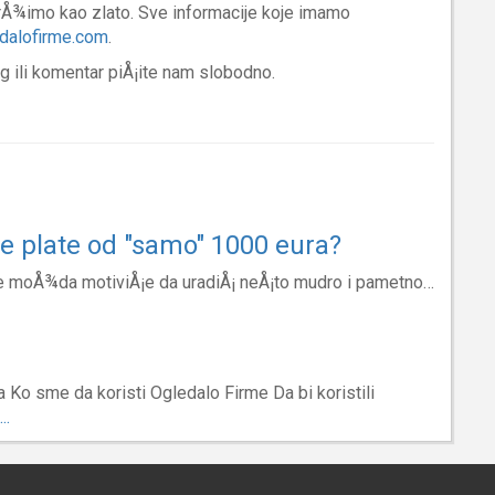
drÅ¾imo kao zlato. Sve informacije koje imamo
dalofirme.com
.
og ili komentar piÅ¡ite nam slobodno.
ne plate od "samo" 1000 eura?
 te moÅ¾da motiviÅ¡e da uradiÅ¡ neÅ¡to mudro i pametno…
 Ko sme da koristi Ogledalo Firme Da bi koristili
..