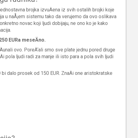
dnostavna brojka izvuÄena iz svih ostalih brojki koje
a u naÅ¡em sistemu tako da verujemo da ovo oslikava
onkretno novac koji ljudi dobijaju, ne ono ko je kako
acija.
 250 EURa meseÄno.
unali ovo. PoreÄ‘ali smo sve plate jednu pored druge
Äi pola ljudi radi za manje ili isto para a pola svih ljudi
 bi dalo prosek od 150 EUR. ZnaÄi one aristokratske