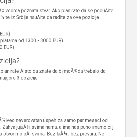
cija?
‡ veoma poznata stvar. Ako planirate da se poduÄite
te iz Srbije nauÄite da radite za ove pozicije.
 EUR)
 platama od 1300 - 3000 EUR)
0 EUR)
icija?
 planirate Äisto da znate da bi moÅ¾da trebalo da
najgore 3 pozicije.
doÅ¾iveo neverovatan uspeh za samo par meseci od
 ZahvaljujuÄ‡i svima nama, a ima nas puno imamo cilj
da otvorimo oÄi svima. Bez laÅ¾i, bez prevara. Ne