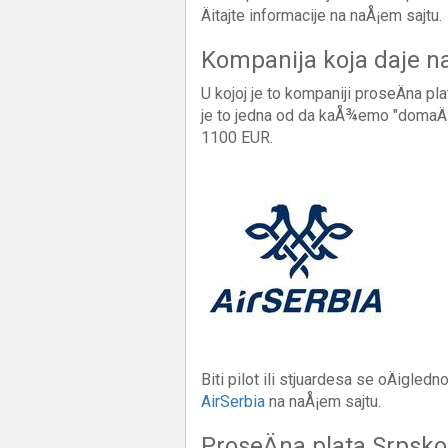
Äitajte informacije na naÅ¡em sajtu.
Kompanija koja daje n
U kojoj je to kompaniji proseÄna pl
je to jedna od da kaÅ¾emo "domaÄ‡i
1100 EUR.
Biti pilot ili stjuardesa se oÄigled
AirSerbia
na naÅ¡em sajtu.
ProseÄna plata Srpsk