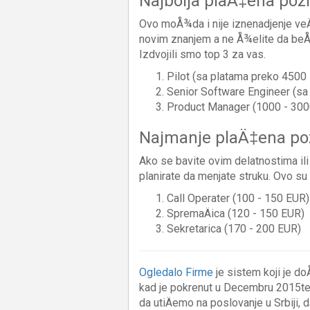
Najbolja plaÄ‡ena pozi
Ovo moÅ¾da i nije iznenadjenje veÄ
novim znanjem a ne Å¾elite da beÅ¾i
Izdvojili smo top 3 za vas.
Pilot (sa platama preko 4500
Senior Software Engineer (sa
Product Manager (1000 - 300
Najmanje plaÄ‡ena poz
Ako se bavite ovim delatnostima ili
planirate da menjate struku. Ovo su 
Call Operater (100 - 150 EUR)
SpremaÄica (120 - 150 EUR)
Sekretarica (170 - 200 EUR)
Ogledalo Firme
je sistem koji je 
kad je pokrenut u Decembru 2015te.
da utiÄemo na poslovanje u Srbiji, 