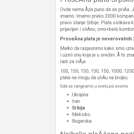
Ovde nema Å¡ta puno da se priÄa. Je
imamo. Imamo preko 2000 kompanij
pravo stanje Srbije. Plata oslikava k
prijavljen i sliÄno, crno+belo kombin
ProseÄna plata je neverovatnih
Malko da razjasnimo kako smo izraÄ
i uzeli onu koja je u sredini. Å to zna
radi za viÅ¡e.
100, 150, 150, 150, 150, 1000, 1200
plate ne mogu da utiÄu na brojku.
Gde se rangiramo u svetu po ovome
Ukrajina
Iran
Srbija
Meksiko
Bugarska