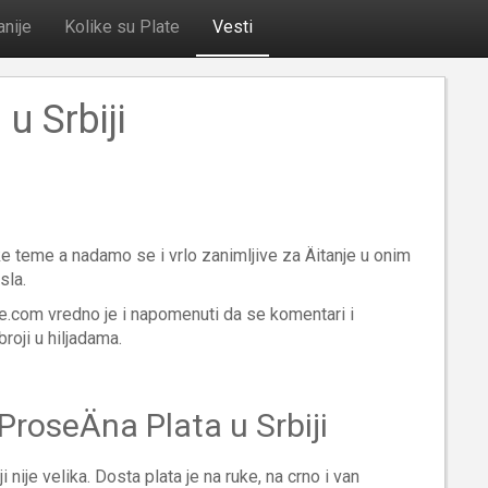
nije
Kolike su Plate
Vesti
u Srbiji
teme a nadamo se i vrlo zanimljive za Äitanje u onim
sla.
me.com vredno je i napomenuti da se komentari i
roji u hiljadama.
 ProseÄna Plata u Srbiji
 nije velika. Dosta plata je na ruke, na crno i van