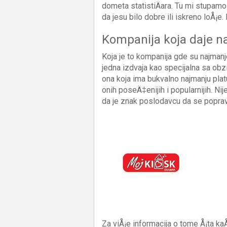
dometa statistiÄara. Tu mi stupamo
da jesu bilo dobre ili iskreno loÅ¡e.
Kompanija koja daje n
Koja je to kompanija gde su najmanj
jedna izdvaja kao specijalna sa obz
ona koja ima bukvalno najmanju plat
onih poseÄ‡enijih i popularnijih. Nij
da je znak poslodavcu da se poprav
Za viÅ¡e informacija o tome Å¡ta kaÅ