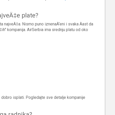
ajveÄ‡e plate?
ata najveÄ‡a. Nismo puno iznenaÄ‘eni i svaka Äast da
h" kompanija. AirSerbia ima srednju platu od oko
no dobro isplati. Pogledajte sve detalje kompanije
oga radnika?