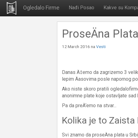
Ogledalo Firme
Nađi Posao
Kakve su Kompa
ProseÄna Plata 
12 March 2016
na
Vesti
Danas Ä‡emo da zagrizemo 3 velike 
lepim Äasovima posle napornog po
Ako niste skoro pratili ogledalofir
anonimne plate koje ostavljate sad b
Pa da preÄ‘emo na stvar...
Kolika je to Zaista
Svi znamo da proseÄna plata u Srbiji