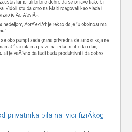
zaustavljamo, ali bi bilo dobro da se prijave kako bi
. Videli ste da smo na Malti reagovali kao vlada i
kazao je ÄorÄ‘eviÄ‡.
a nedeljom, ÄorÄ‘eviÄ‡ je rekao da je "u okolnostima
me".
pa se oko pumpi sada grana privredna delatnost koja ne
asan â€“ radnik ima pravo na jedan slobodan dan,
 ali je vaÅ¾no da ljudi budu produktivni i da dobro
 privatnika bila na ivici fiziÄkog