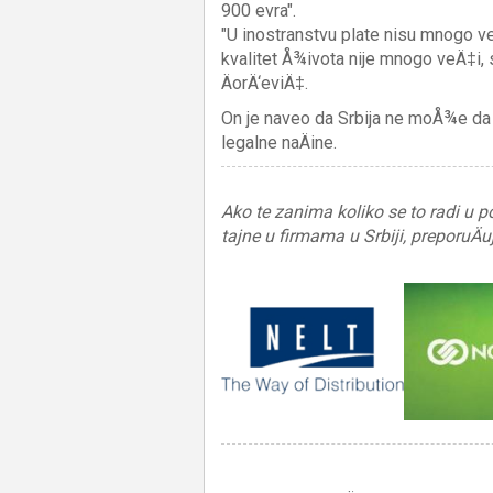
900 evra".
"U inostranstvu plate nisu mnogo ve
kvalitet Å¾ivota nije mnogo veÄ‡i, 
ÄorÄ‘eviÄ‡.
On je naveo da Srbija ne moÅ¾e da z
legalne naÄine.
Ako te zanima koliko se to radi u 
tajne u firmama u Srbiji, preporuÄ