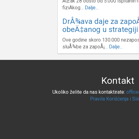
ÄŒak 28 odsto od 5.000 ispitanih rad
fiziÄkog…
Dalje...
DrÅ¾ava daje za zapoÅ
obeÄ‡anog u strategiji
Ove godine skoro 130.000 nezaposl
sluÅ¾be za zapoÅ¡…
Dalje...
Kontakt
Ukoliko želite da nas kontaktirate:
offic
Pravila Korišćenja i Sl