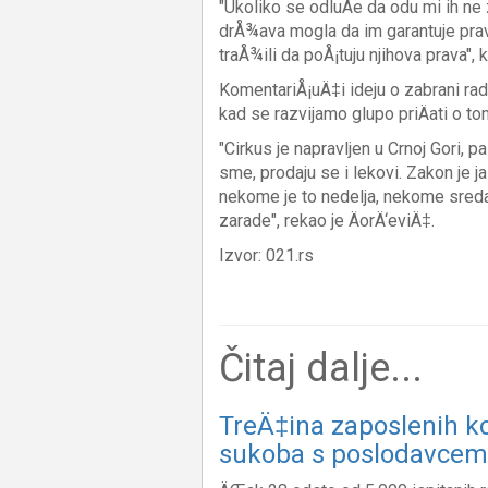
"Ukoliko se odluÄe da odu mi ih ne 
drÅ¾ava mogla da im garantuje prava
traÅ¾ili da poÅ¡tuju njihova prava", 
KomentariÅ¡uÄ‡i ideju o zabrani rad
kad se razvijamo glupo priÄati o to
"Cirkus je napravljen u Crnoj Gori, 
sme, prodaju se i lekovi. Zakon je j
nekome je to nedelja, nekome sreda,
zarade", rekao je ÄorÄ‘eviÄ‡.
Izvor: 021.rs
Čitaj dalje...
TreÄ‡ina zaposlenih kod
sukoba s poslodavcem