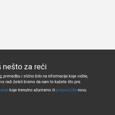
 nešto za reći
, primedbu i slično bilo na informacije koje vidite,
rvis radi želeli bismo da nam to kažete što pre.
anija
koje trenutno ažuriramo ili
preporučite
novu.