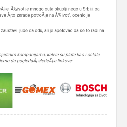
Ä‡e. Å½ivot je mnogo puta skuplji nego u Srbiji, pa
sve Å¡to zarade potroÅ¡e na Å¾ivot", ocenio je
austavi ljude da odu, ali je apelovao da se to radi na
pojedinim kompanijama, kakve su plate kao i ostale
ujemo da pogledaÅ¡ sledeÄ‡e linkove: