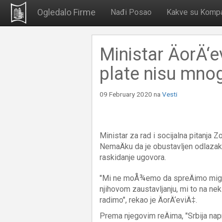
Ogledalo Firme
Nađi Posao
Kakve su Kompa
Ministar ÄorÄ‘e
plate nisu mno
09 February 2020
na
Vesti
Ministar za rad i socijalna pitanja Zo
NemaÄku da je obustavljen odlazak 
raskidanje ugovora.
"Mi ne moÅ¾emo da spreÄimo migrac
njihovom zaustavljanju, mi to na nek
radimo", rekao je ÄorÄ‘eviÄ‡.
Prema njegovim reÄima, "Srbija napr