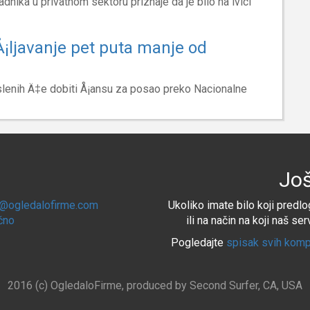
nika u privatnom sektoru priznaje da je bilo na ivici
¡ljavanje pet puta manje od
enih Ä‡e dobiti Å¡ansu za posao preko Nacionalne
Još
e@ogledalofirme.com
Ukoliko imate bilo koji predlog
ično
ili na način na koji naš se
Pogledajte
spisak svih komp
2016 (c) OgledaloFirme, produced by Second Surfer, CA, USA