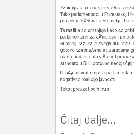
Zanimljiv je i odnos meseÄne zarad
Tako parlamentarci u Francuskoj i Ne
prosek u drÅ¾avi, u Holandiji i Italiji 
Ta razlika se smanjuje kako se pri
parlamentarci zaraÄ‘uju dva i po put
Rumuniji razlika je svega 400 evra, 
gotovo izjednaÄena sa zaradama graÄ
skoro sedam puta viÅ¡e od proseka u
standard u BiH, potpuno neobjaÅ¡nji
U viÅ¡e navrata srpski parlamentarci
negativne reakcije javnosti.
Tekst preuzet sa blic.rs
Čitaj dalje...