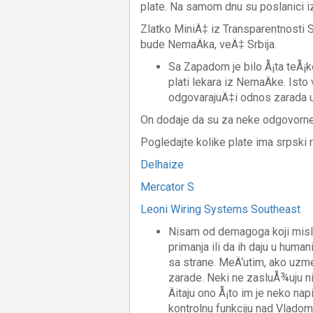
plate. Na samom dnu su poslanici iz 
Zlatko MiniÄ‡ iz Transparentnosti 
bude NemaÄka, veÄ‡ Srbija.
Sa Zapadom je bilo Å¡ta teÅ¡k
plati lekara iz NemaÄke. Isto
odgovarajuÄ‡i odnos zarada u
On dodaje da su za neke odgovorne 
Pogledajte kolike plate ima srpski r
Delhaize
Mercator S
Leoni Wiring Systems Southeast
Nisam od demagoga koji misle d
primanja ili da ih daju u huma
sa strane. MeÄ‘utim, ako uzme
zarade. Neki ne zasluÅ¾uju ni 
Äitaju ono Å¡to im je neko n
kontrolnu funkciju nad Vladom,