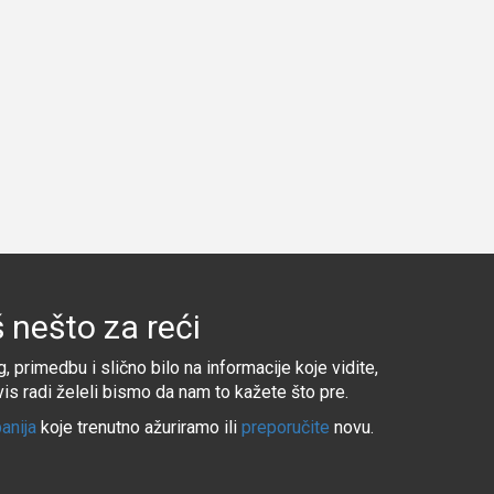
 nešto za reći
, primedbu i slično bilo na informacije koje vidite,
rvis radi želeli bismo da nam to kažete što pre.
anija
koje trenutno ažuriramo ili
preporučite
novu.