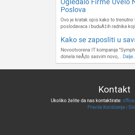
Ogledalo Firme Uvelo 
Poslova
Ovo je kratak opis kako to trenutno
poslodavaca i buduÄ‡ih radnika koj
Kako se zaposliti u sa
Novootvorena IT kompanija "Sympho
donela neÅ¡to sasvim novo,…
Dalje..
Kontakt
Ukoliko želite da nas kontaktirate:
offic
Pravila Korišćenja i Sl