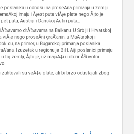
e poslanika u odnosu na proseÄna primanja u zemlji.
maÄkoj imaju i Å¡est puta viÅ¡e plate nego Å¡to je
pet puta, Austriji i Danskoj Äetiri puta...
bliÅ¾avamo drÅ¾avama na Balkanu. U Srbiji i Hrvatskoj
a viÅ¡e nego proseÄni graÄ‘anin, u MaÄ‘arskoj i
dok su, na primer, u Bugarskoj primanja poslanika
‘ana. Izuzetak u regionu je BiH, Äiji poslanici primaju
 toj zemlji, Å¡to je, uzimajuÄ‡i u obzir Å¾ivotni
vo.
 zahtevali su veÄ‡e plate, ali bi brzo odustajali zbog