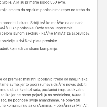
Srbije, Äija su primanja ispod 850 evra.
Srbija smatra da srpskim poslanicima reper ne treba da
o porediti. Lekar u Srbiji teÅ¡ko moÅ¾e da se nada
 vaÅ¾i i za poslanike. Ovde treba uspostaviti
 celom javnom sektoru - kaÅ¾e MiniÄ‡ za â€œBlicâ€.
pozicije u drÅ¾avi plate preniske.
adnik koji radi za strane kompanije:
a premijer, ministri i poslanici treba da imaju niska
nitarne svrhe, jer to podrazumeva da Ä‡e novac dobiti
mo u obzir kvalitet rada, poslanici imaju adekvatne
toliko jer se samo pojavljuju na sednicima, Ä‡ute ili
apisao, ne podnose svoje amandmane, ne obavljaju
 ne komuniciraju sa graÄ‘anima... - objaÅ¡njava MiniÄ‡.