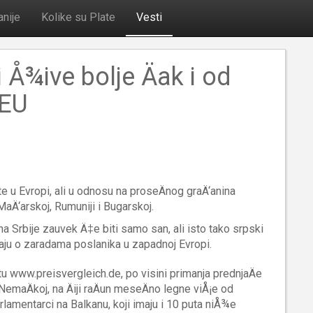
nije
Kolike su Plate
Vesti
 Å¾ive bolje Äak i od
 EU
e u Evropi, ali u odnosu na proseÄnog graÄ‘anina
aÄ‘arskoj, Rumuniji i Bugarskoj.
a Srbije zauvek Ä‡e biti samo san, ali isto tako srpski
ju o zaradama poslanika u zapadnoj Evropi.
 www.preisvergleich.de, po visini primanja prednjaÄe
NemaÄkoj, na Äiji raÄun meseÄno legne viÅ¡e od
rlamentarci na Balkanu, koji imaju i 10 puta niÅ¾e