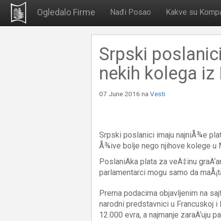
Ogledalo Firme
Nađi Posao
Kakve su Kompa
Srpski poslanici
nekih kolega iz
07 June 2016
na
Vesti
Srpski poslanici imaju najniÅ¾e plat
Å¾ive bolje nego njihove kolege u M
PoslaniÄka plata za veÄ‡inu graÄ‘an
parlamentarci mogu samo da maÅ¡ta
Prema podacima objavljenim na sajtu
narodni predstavnici u Francuskoj i 
12.000 evra, a najmanje zaraÄ‘uju pa