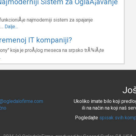
Najmoderniji Sistem za OglaÅ¡avanje
 funkcioniÅ¡e najmoderniji sistem za spajanje
i…
Dalje...
vremenoj IT kompaniji?
ny" koja je proÅ¡log meseca na srpsko trÅ¾iÅ¡te
.
Još
e@ogledalofirme.com
Ukoliko imate bilo koji predlog
ično
ili na način na koji naš se
Pogledajte
spisak svih komp