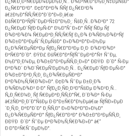
Ð¿Ñ€Ð¸Ð²Ñ€ÐµÐ¼ÐµÐ½Ð¸Ñ… Ð¾Ð³Ñ€Ð°Ð½Ð¸Ñ‡ÐµÑšÐ°
Ð¿Ñ€Ð°Ð²Ð°. Ð¢Ð°ÐºÐ¾ ÑÑƒ Ð¿Ñ€Ð²Ð¾
â€žÐ½Ð°ÑÑ‚Ñ€Ð°Ð´Ð°Ð»Ð¸â€œ
ÐšÑ€Ð°Ð³ÑƒÑ˜ÐµÐ²Ñ‡Ð°Ð½Ð¸: ÑšÐ¸Ñ…Ð¾Ð²Ð° 72
Ð¿Ñ€ÐµÐ´ÑƒÐ·ÐµÑ›Ð° Ð½Ð°ÑˆÐ»Ð° ÑÑƒ ÑÐµ Ñƒ
Ð¾Ð²Ð¾Ð¼ Ñ€ÐµÐ³Ð¸ÑÑ‚Ñ€Ñƒ Ð¿Ð¾ Ð¾ÑÐ½Ð¾Ð²Ñƒ
Ð¾Ð±Ð°Ð²ÐµÑˆÑ‚ÐµÑšÐ° Ð»Ð¾ÐºÐ°Ð»Ð½Ðµ
Ð¿Ð¾Ñ€ÐµÑÐºÐµ ÑƒÐ¿Ñ€Ð°Ð²Ðµ Ð¸Ð· Ð¾Ð²Ð¾Ð³
Ð³Ñ€Ð°Ð´Ð°. ÐŸÐ£ ÐšÑ€Ð°Ð³ÑƒÑ˜ÐµÐ²Ð°Ñ† Ñ˜Ðµ,
Ð½Ð°Ð¸Ð¼Ðµ, Ð¾Ð±Ð°Ð²ÐµÑÑ‚Ð¸Ð»Ð° ÐÐŸÐ Ð´Ð° Ñ›Ðµ
ÐºÐ¾Ð´ Ð¾Ð´Ñ€ÐµÑ’ÐµÐ½Ð¸Ñ… Ð¿Ñ€ÐµÐ´ÑƒÐ·ÐµÑ›Ð°
Ð¾Ð±Ð°Ð²Ð¸Ñ‚Ð¸ Ð¿Ð¾Ñ€ÐµÑÐºÐ°
ÐºÐ¾Ð½Ñ‚Ñ€Ð¾Ð»Ð°. Ð¢Ð¾ Ñ˜Ðµ Ð±Ð¸Ð¾
Ð¾ÑÐ½Ð¾Ð² Ð·Ð° ÑƒÐ¿Ð¸ÑÐ¸Ð²Ð°ÑšÐµ Ð¾Ð²Ð¸Ñ…
Ñ„Ð¸Ñ€Ð¼Ð¸ Ñƒ Ñ€ÐµÐ³Ð¸ÑÑ‚Ð°Ñ€, Ð´Ð¾Ðº Ñ›Ðµ
â€žÑÐºÐ¸Ð´Ð°ÑšÐµ Ð·Ð°Ð±Ñ€Ð°Ð½Ðµâ€œ ÑƒÑÐ»ÐµÐ
´Ð¸Ñ‚Ð¸ ÐºÐ°Ð´Ð° Ð¸ÑÑ‚Ð° Ð»Ð¾ÐºÐ°Ð»Ð½Ð°
Ð¿Ð¾Ñ€ÐµÑÐºÐ° ÑƒÐ¿Ñ€Ð°Ð²Ð° Ð¾Ð±Ð°Ð²ÐµÑÑ‚Ð¸
ÐÐŸÐ Ð´Ð° Ñ˜Ðµ ÐºÐ¾Ð½Ñ‚Ñ€Ð¾Ð»Ð° â€“
Ð·Ð°Ð²Ñ€ÑˆÐµÐ½Ð°.