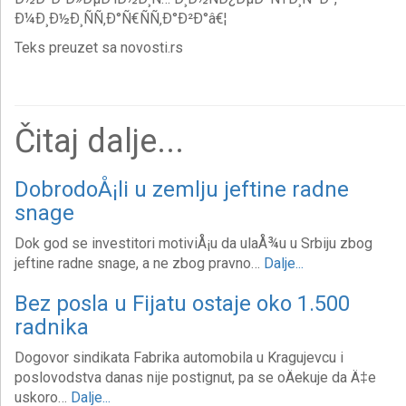
Ð¼Ð¸Ð½Ð¸ÑÑ‚Ð°Ñ€ÑÑ‚Ð°Ð²Ð°â€¦
Teks preuzet sa novosti.rs
Čitaj dalje...
DobrodoÅ¡li u zemlju jeftine radne
snage
Dok god se investitori motiviÅ¡u da ulaÅ¾u u Srbiju zbog
jeftine radne snage, a ne zbog pravno…
Dalje...
Bez posla u Fijatu ostaje oko 1.500
radnika
Dogovor sindikata Fabrika automobila u Kragujevcu i
poslovodstva danas nije postignut, pa se oÄekuje da Ä‡e
uskoro…
Dalje...