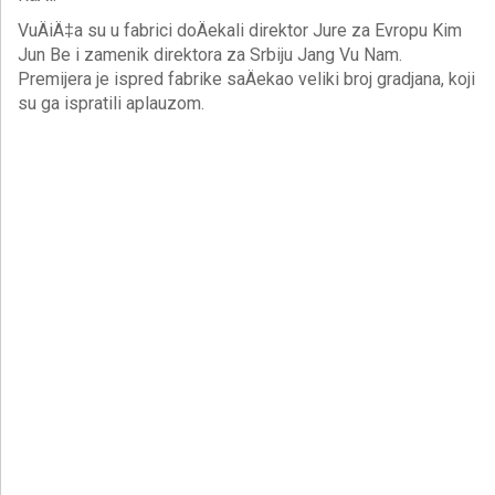
VuÄiÄ‡a su u fabrici doÄekali direktor Jure za Evropu Kim
Jun Be i zamenik direktora za Srbiju Jang Vu Nam.
Premijera je ispred fabrike saÄekao veliki broj gradjana, koji
su ga ispratili aplauzom.