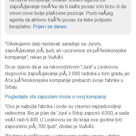
zapoÅ¡ljavanje moÅ¾e da ti naÄ‘e posao vrlo brzo ili da
otvori nove bolje plaÄ‡ene pozicije. Pusti naÅ¡eg
agenta da aktivno traÅ¾i posao za tebe potpuno
besplatno.
Prijavi se danas
.
"OÄekujemo dalji nastavak saradnje sa Jurom,
zapoÅ¡ljavanje joÅ¡ ljudi, ali i pozivnice za juÅ¾nokorejske
kompanije", rekao je VuÄiÄ‡.
On je izjavio da je sa rukovodstvom "Jura" u Leskovcu
dogovorio zapoÅ¡ljavanje joÅ¡ 3.000 radnika u tom gradu, jer
Ä‡e juÅ¾nokorejske kompanije prebaciti svoje fabrike u
Srbiju.
Pogledajte sta zaposleni misle o ovoj kompaniji
"Ovo je najbolja fabrika i ovde su vlasnici najzadovoljniji
radnicima. Bio je plan da 'Jura' u Srbiji zaposli 4.000, a sada
veÄ‡ radi 6.400. U Leskovcu se do kraja ove godine biti
zaposleno joÅ¡ 700 ljudi", dodao je VuÄiÄ‡.