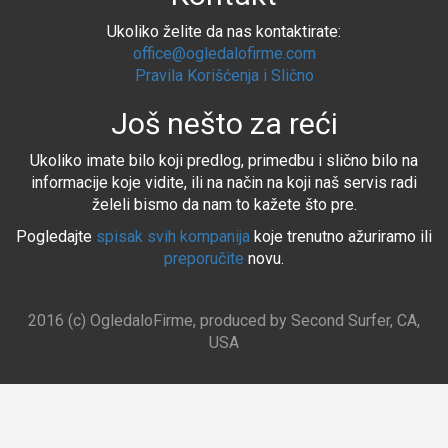
Ukoliko želite da nas kontaktirate:
office@ogledalofirme.com
Pravila Korišćenja i Slično
Još nešto za reći
Ukoliko imate bilo koji predlog, primedbu i slično bilo na
informacije koje vidite, ili na način na koji naš servis radi
želeli bismo da nam to kažete što pre.
Pogledajte
spisak svih kompanija
koje trenutno ažuriramo ili
preporučite
novu.
2016 (c) OgledaloFirme, produced by Second Surfer, CA,
USA