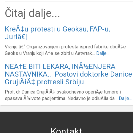
Čitaj dalje...
KreÄ‡u protesti u Geoksu, FAP-u,
Juriâ€¦
Vranje â€“ Organizovanjem protesta ispred fabrike obuÄ‡e
Geoks u Vranju koji Ä‡e se zbiti u Äetvrtak…
Dalje...
NEÄ†E BITI LEKARA, INÅ½ENJERA
NASTAVNIKA... Postovi doktorke Danice
GrujiÄiÄ‡ protresli Srbiju
Prof. dr Danica GrujiÄiÄ‡ svakodnevno operiÅ¡e tumore i
spasava Å¾ivote pacijentima. Nedavno je odluÄila da…
Dalje...
Kontakt