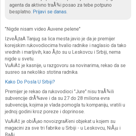
agenta da aktivno traÅ¾i posao za tebe potpuno
besplatno.
Prijavi se danas
.
"Nigde nisam video Äuvene pelene"
IzveÅ¡taÄ Tanjug sa lica mesta javio je da je premijer
korejskim rukovodiocima hvalio radnike i naglasio da tako
vrednih i marljivih, kao Å¡to su u Leskovcu i Srbiji, nema
nigde u svetu.
VuÄiÄ‡ je kasnije, u razgovoru sa novinarima, rekao da se
susreo sa nekoliko stotina radnika.
Kako Do Posla U Srbiji?
Premijer je rekao da rukovodioci "Jure" nisu traÅ¾ili
subvencije drÅ¾ave i da su 27 do 28 miliona evra
subvencija, kojima je vlada pomogla tu kompaniju, vratili u
jednoj godini kroz poreze i doprinose.
VuÄiÄ‡ je obiÅ¡ao novoizgraÄ‘eni objekat u kojem su
magacini za sve tri fabrike u Srbiji - u Leskovcu, NiÅ¡u i
RaÄi.