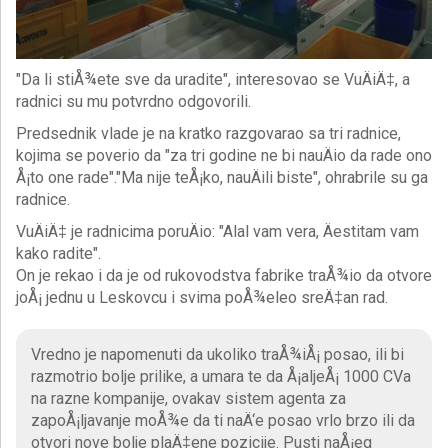
"Da li stiÅ¾ete sve da uradite", interesovao se VuÄiÄ‡, a
radnici su mu potvrdno odgovorili.
Predsednik vlade je na kratko razgovarao sa tri radnice,
kojima se poverio da "za tri godine ne bi nauÄio da rade ono
Å¡to one rade"."Ma nije teÅ¡ko, nauÄili biste", ohrabrile su ga
radnice.
VuÄiÄ‡ je radnicima poruÄio: "Alal vam vera, Äestitam vam
kako radite".
On je rekao i da je od rukovodstva fabrike traÅ¾io da otvore
joÅ¡ jednu u Leskovcu i svima poÅ¾eleo sreÄ‡an rad.
Vredno je napomenuti da ukoliko traÅ¾iÅ¡ posao, ili bi
razmotrio bolje prilike, a umara te da Å¡aljeÅ¡ 1000 CVa
na razne kompanije, ovakav sistem agenta za
zapoÅ¡ljavanje moÅ¾e da ti naÄ‘e posao vrlo brzo ili da
otvori nove bolje plaÄ‡ene pozicije. Pusti naÅ¡eg