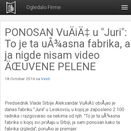
Ogledalo Firme
To
nav
PONOSAN VuÄiÄ‡ u "Juri":
To je ta uÅ¾asna fabrika, a
ja nigde nisam video
ÄŒUVENE PELENE
18 October 2016
na
Vesti
Predsednik Vlade Srbije Aleksandar VuÄiÄ‡ obiÅ¡ao je
danas fabriku "Jura" u Leskovcu, u kojoj je zaposleno 2.100
radnika i razgovarao sa nekima od njih. "To je ta uÅ¾asna
fabrika o kojoj svi priÄaju u Srbiji, ja sam ponosan kako ta
fabrika izgleda", poruÄio je premijer.