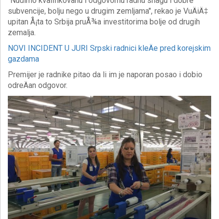
"Nudimo kvalifikovanu i odgovornu radnu snagu i dobre
subvencije, bolju nego u drugim zemljama", rekao je VuÄiÄ‡
upitan Å¡ta to Srbija pruÅ¾a investitorima bolje od drugih
zemalja.
NOVI INCIDENT U JURI Srpski radnici kleÄe pred korejskim
gazdama
Premijer je radnike pitao da li im je naporan posao i dobio
odreÄan odgovor.