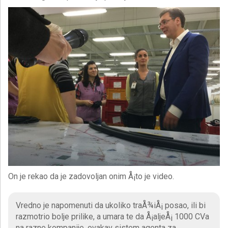
On je rekao da je zadovoljan onim Å¡to je video.
Vredno je napomenuti da ukoliko traÅ¾iÅ¡ posao, ili bi
razmotrio bolje prilike, a umara te da Å¡aljeÅ¡ 1000 CVa
na razne kompanije, ovakav sistem agenta za