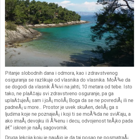
Pitanje slobodnih dana i odmora, kao i zdravstvenog
osiguranja se razlikuje od vlasnika do vlasnika. MoÅ¾e da
se dogodi da vlasnik Å¾ivi na jahti, 10 metara od tebe. Isto
tako, ne plaÄ‡aju svi zdravstveno osguranje, pa ga
uplaÄ‡ujeÅ¡ sam i joÅ¡ moliÅ¡ Boga da se ne povrediÅ¡ ili ne
padneÅ¡ u more... Prostor je uvek skuÄen, deliÅ¡ ga s
ljudima koje ne poznajeÅ¡ i koji ti se moÅ¾da ne sviÄ‘aju, a
ako imaÅ¡ devojku ili Å¾enu i decu, odvojenost teÅ¡ko pada
â€“ iskren je naÅ¡ sagovornik.
Druga lekcija koju je nauÄio je da taj posao ne posmatraÅ¡