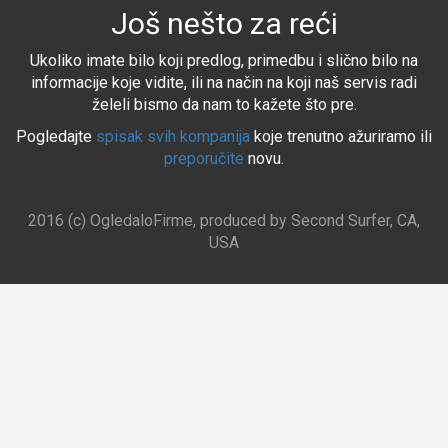
Još nešto za reći
Ukoliko imate bilo koji predlog, primedbu i slično bilo na
informacije koje vidite, ili na način na koji naš servis radi
želeli bismo da nam to kažete što pre.
Pogledajte
spisak svih kompanija
koje trenutno ažuriramo ili
preporučite
novu.
2016 (c) OgledaloFirme, produced by Second Surfer, CA,
USA