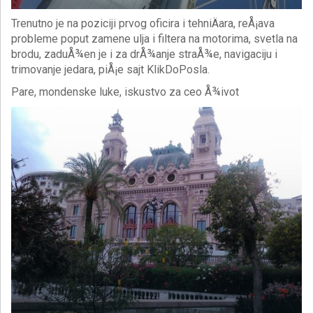
Trenutno je na poziciji prvog oficira i tehniÄara, reÅ¡ava
probleme poput zamene ulja i filtera na motorima, svetla na
brodu, zaduÅ¾en je i za drÅ¾anje straÅ¾e, navigaciju i
trimovanje jedara, piÅ¡e sajt KlikDoPosla.
Pare, mondenske luke, iskustvo za ceo Å¾ivot