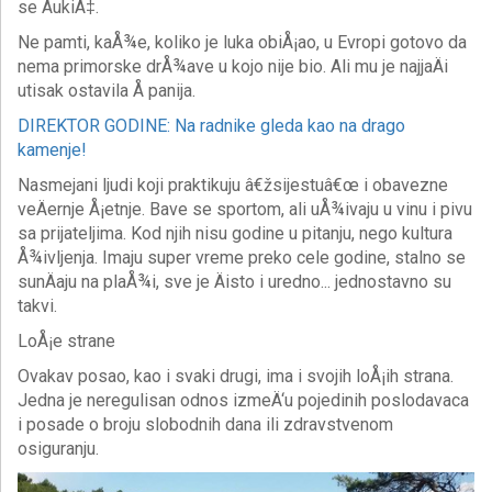
se ÄukiÄ‡.
Ne pamti, kaÅ¾e, koliko je luka obiÅ¡ao, u Evropi gotovo da
nema primorske drÅ¾ave u kojo nije bio. Ali mu je najjaÄi
utisak ostavila Å panija.
DIREKTOR GODINE: Na radnike gleda kao na drago
kamenje!
Nasmejani ljudi koji praktikuju â€žsijestuâ€œ i obavezne
veÄernje Å¡etnje. Bave se sportom, ali uÅ¾ivaju u vinu i pivu
sa prijateljima. Kod njih nisu godine u pitanju, nego kultura
Å¾ivljenja. Imaju super vreme preko cele godine, stalno se
sunÄaju na plaÅ¾i, sve je Äisto i uredno... jednostavno su
takvi.
LoÅ¡e strane
Ovakav posao, kao i svaki drugi, ima i svojih loÅ¡ih strana.
Jedna je neregulisan odnos izmeÄ‘u pojedinih poslodavaca
i posade o broju slobodnih dana ili zdravstvenom
osiguranju.