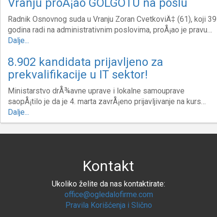
Vranju proÅ¡ao GOLGOTU na poslu
Radnik Osnovnog suda u Vranju Zoran CvetkoviÄ‡ (61), koji 39
godina radi na administrativnim poslovima, proÅ¡ao je pravu…
Dalje...
8.902 kandidata prijavljeno za
prekvalifikacije u IT sektor!
Ministarstvo drÅ¾avne uprave i lokalne samouprave
saopÅ¡tilo je da je 4. marta zavrÅ¡eno prijavljivanje na kurs…
Dalje...
Kontakt
Ukoliko želite da nas kontaktirate:
office@ogledalofirme.com
Pravila Korišćenja i Slično