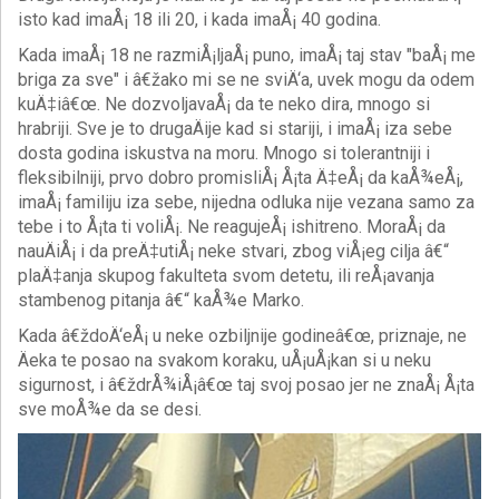
isto kad imaÅ¡ 18 ili 20, i kada imaÅ¡ 40 godina.
Kada imaÅ¡ 18 ne razmiÅ¡ljaÅ¡ puno, imaÅ¡ taj stav "baÅ¡ me
briga za sve" i â€žako mi se ne sviÄ‘a, uvek mogu da odem
kuÄ‡iâ€œ. Ne dozvoljavaÅ¡ da te neko dira, mnogo si
hrabriji. Sve je to drugaÄije kad si stariji, i imaÅ¡ iza sebe
dosta godina iskustva na moru. Mnogo si tolerantniji i
fleksibilniji, prvo dobro promisliÅ¡ Å¡ta Ä‡eÅ¡ da kaÅ¾eÅ¡,
imaÅ¡ familiju iza sebe, nijedna odluka nije vezana samo za
tebe i to Å¡ta ti voliÅ¡. Ne reagujeÅ¡ ishitreno. MoraÅ¡ da
nauÄiÅ¡ i da preÄ‡utiÅ¡ neke stvari, zbog viÅ¡eg cilja â€“
plaÄ‡anja skupog fakulteta svom detetu, ili reÅ¡avanja
stambenog pitanja â€“ kaÅ¾e Marko.
Kada â€ždoÄ‘eÅ¡ u neke ozbiljnije godineâ€œ, priznaje, ne
Äeka te posao na svakom koraku, uÅ¡uÅ¡kan si u neku
sigurnost, i â€ždrÅ¾iÅ¡â€œ taj svoj posao jer ne znaÅ¡ Å¡ta
sve moÅ¾e da se desi.