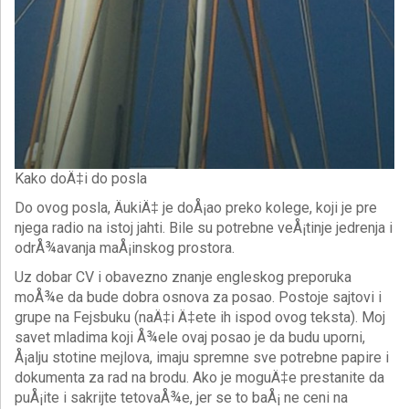
Kako doÄ‡i do posla
Do ovog posla, ÄukiÄ‡ je doÅ¡ao preko kolege, koji je pre
njega radio na istoj jahti. Bile su potrebne veÅ¡tinje jedrenja i
odrÅ¾avanja maÅ¡inskog prostora.
Uz dobar CV i obavezno znanje engleskog preporuka
moÅ¾e da bude dobra osnova za posao. Postoje sajtovi i
grupe na Fejsbuku (naÄ‡i Ä‡ete ih ispod ovog teksta). Moj
savet mladima koji Å¾ele ovaj posao je da budu uporni,
Å¡alju stotine mejlova, imaju spremne sve potrebne papire i
dokumenta za rad na brodu. Ako je moguÄ‡e prestanite da
puÅ¡ite i sakrijte tetovaÅ¾e, jer se to baÅ¡ ne ceni na