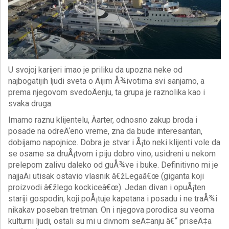
U svojoj karijeri imao je priliku da upozna neke od
najbogatijih ljudi sveta o Äijim Å¾ivotima svi sanjamo, a
prema njegovom svedoÄenju, ta grupa je raznolika kao i
svaka druga.
Imamo raznu klijentelu, Äarter, odnosno zakup broda i
posade na odreÄ‘eno vreme, zna da bude interesantan,
dobijamo napojnice. Dobra je stvar i Å¡to neki klijenti vole da
se osame sa druÅ¡tvom i piju dobro vino, usidreni u nekom
prelepom zalivu daleko od guÅ¾ve i buke. Definitivno mi je
najjaÄi utisak ostavio vlasnik â€žLegaâ€œ (giganta koji
proizvodi â€žlego kockiceâ€œ). Jedan divan i opuÅ¡ten
stariji gospodin, koji poÅ¡tuje kapetana i posadu i ne traÅ¾i
nikakav poseban tretman. On i njegova porodica su veoma
kulturni ljudi, ostali su mi u divnom seÄ‡anju â€“ priseÄ‡a