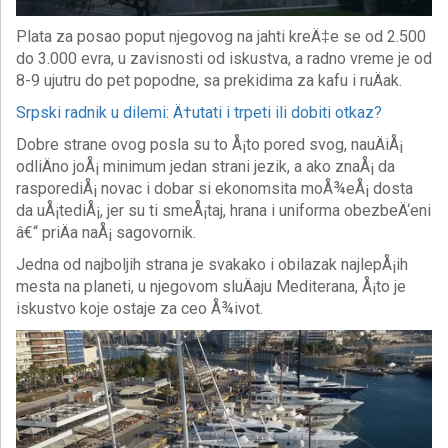
Plata za posao poput njegovog na jahti kreÄ‡e se od 2.500
do 3.000 evra, u zavisnosti od iskustva, a radno vreme je od
8-9 ujutru do pet popodne, sa prekidima za kafu i ruÄak.
Srpski radnik u dilemi: Ä†utati i trpeti ili dobiti otkaz?
Dobre strane ovog posla su to Å¡to pored svog, nauÄiÅ¡
odliÄno joÅ¡ minimum jedan strani jezik, a ako znaÅ¡ da
rasporediÅ¡ novac i dobar si ekonomsita moÅ¾eÅ¡ dosta
da uÅ¡tediÅ¡, jer su ti smeÅ¡taj, hrana i uniforma obezbeÄ‘eni
â€“ priÄa naÅ¡ sagovornik.
Jedna od najboljih strana je svakako i obilazak najlepÅ¡ih
mesta na planeti, u njegovom sluÄaju Mediterana, Å¡to je
iskustvo koje ostaje za ceo Å¾ivot.