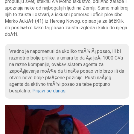
proputuju svet, steknu Å¾ivotno iskustvo, odliÄno zarade i
upoznaju neke od najbogatijih ljudi na Zemlji. Samo mali broj
njih to zaista i ostvari, a iskusni pomorac i oficir plovidbe
Marko ÄukiÄ‡ (41) iz Herceg Novog, opisao je za â€žKlik
do poslaâ€œ kako taj posao zaista izgleda i kako do njega
doÄ‡i.
Vredno je napomenuti da ukoliko traÅ¾iÅ¡ posao, ili bi
razmotrio bolje prilike, a umara te da Å¡aljeÅ¡ 1000 CVa
na razne kompanije, ovakav sistem agenta za
zapoÅ¡ljavanje moÅ¾e da ti naÄ‘e posao vrlo brzo ili da
otvori nove bolje plaÄ‡ene pozicije. Pusti naÅ¡eg
agenta da aktivno traÅ¾i posao za tebe potpuno
besplatno.
Prijavi se danas
.