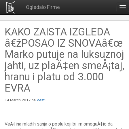
Ogledalo Firme
To
nav
KAKO ZAISTA IZGLEDA
â€žPOSAO IZ SNOVAâ€œ
Marko putuje na luksuznoj
jahti, uz plaÄ‡en smeÅ¡taj,
hranu i platu od 3.000
EVRA
14 March 2017
na
Vesti
VeÄ‡ina mladih sanja o poslu koji bi im omoguÄ‡io da