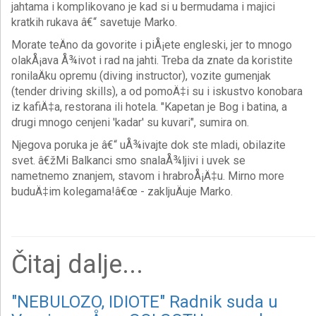
jahtama i komplikovano je kad si u bermudama i majici
kratkih rukava â€“ savetuje Marko.
Morate teÄno da govorite i piÅ¡ete engleski, jer to mnogo
olakÅ¡ava Å¾ivot i rad na jahti. Treba da znate da koristite
ronilaÄku opremu (diving instructor), vozite gumenjak
(tender driving skills), a od pomoÄ‡i su i iskustvo konobara
iz kafiÄ‡a, restorana ili hotela. "Kapetan je Bog i batina, a
drugi mnogo cenjeni 'kadar' su kuvari", sumira on.
Njegova poruka je â€“ uÅ¾ivajte dok ste mladi, obilazite
svet. â€žMi Balkanci smo snalaÅ¾ljivi i uvek se
nametnemo znanjem, stavom i hrabroÅ¡Ä‡u. Mirno more
buduÄ‡im kolegama!â€œ - zakljuÄuje Marko.
Čitaj dalje...
"NEBULOZO, IDIOTE" Radnik suda u