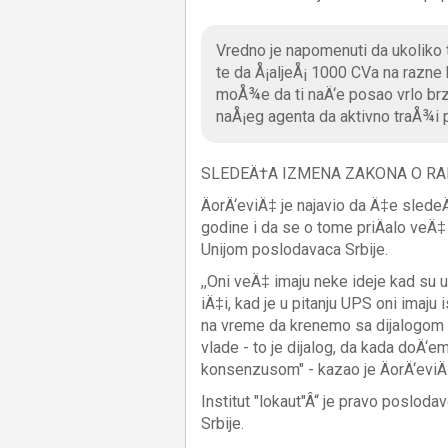
Vredno je napomenuti da ukoliko tr
te da Å¡aljeÅ¡ 1000 CVa na razne
moÅ¾e da ti naÄ‘e posao vrlo brzo
naÅ¡eg agenta da aktivno traÅ¾i
SLEDEÄ†A IZMENA ZAKONA O RAD
ÄorÄ‘eviÄ‡ je najavio da Ä‡e slede
godine i da se o tome priÄalo veÄ
Unijom poslodavaca Srbije.
,,Oni veÄ‡ imaju neke ideje kad su u
iÄ‡i, kad je u pitanju UPS oni imaju 
na vreme da krenemo sa dijalogom i
vlade - to je dijalog, da kada doÄ‘e
konsenzusom" - kazao je ÄorÄ‘eviÄ
Institut "lokaut"Â“ je pravo poslod
Srbije.