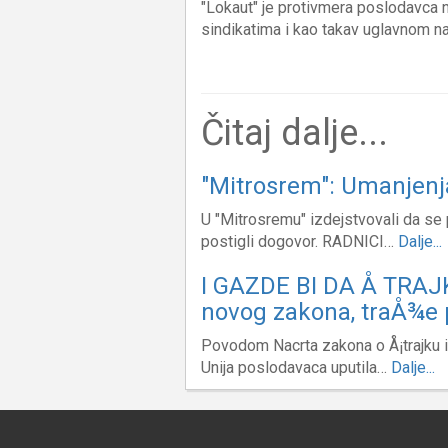
"Lokaut" je protivmera poslodavca na
sindikatima i kao takav uglavnom n
Čitaj dalje...
"Mitrosrem": Umanjenj
U "Mitrosremu" izdejstvovali da se p
postigli dogovor. RADNICI…
Dalje...
I GAZDE BI DA Å TRAJK
novog zakona, traÅ¾e
Povodom Nacrta zakona o Å¡trajku i
Unija poslodavaca uputila…
Dalje...