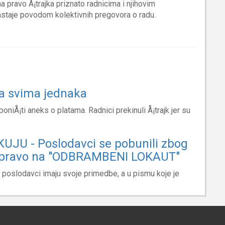
 pravo Å¡trajka priznato radnicima i njihovim
astaje povodom kolektivnih pregovora o radu.
a svima jednaka
oniÅ¡ti aneks o platama. Radnici prekinuli Å¡trajk jer su
UJU - Poslodavci se pobunili zbog
 pravo na "ODBRAMBENI LOKAUT"
 poslodavci imaju svoje primedbe, a u pismu koje je