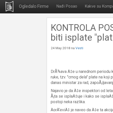
Ogledalo Firme
Nađi Posao
Kakve su Kompa
KONTROLA POS
biti isplate "pla
24 May 2018
na
Vesti
DrÅ¾ava Ä‡e u narednom periodu kre
ruke, tzv. "crnog dela" plate na koji
danas ministar za rad, zapoÅ¡ljavanje
Najavio je da Ä‡e inspektori od let
Å¡ta se isplaÄ‡uje i kako se isplaÄ‡
postoji neka razlika.
ÄorÄ‘eviÄ‡ je naveo da Ä‡e ta akcij