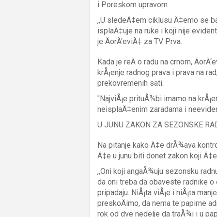
i Poreskom upravom.
,,U sledeÄ‡em ciklusu Ä‡emo se bav
isplaÄ‡uje na ruke i koji nije eviden
je ÄorÄ‘eviÄ‡ za TV Prva.
Kada je reÄ o radu na crnom, ÄorÄ‘
krÅ¡enje radnog prava i prava na ra
prekovremenih sati.
"NajviÅ¡e prituÅ¾bi imamo na krÅ¡enj
neisplaÄ‡enim zaradama i neevident
U JUNU ZAKON ZA SEZONSKE RA
Na pitanje kako Ä‡e drÅ¾ava kontrol
Ä‡e u junu biti donet zakon koji Ä‡e
,,Oni koji angaÅ¾uju sezonsku radn
da oni treba da obaveste radnike o
pripadaju. NiÅ¡ta viÅ¡e i niÅ¡ta manj
preskoÄimo, da nema te papirne ad
rok od dve nedelje da traÅ¾i i u pa