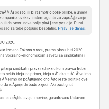
aÅ¾iÅ¡ posao, ili bi razmotrio bolje prilike, a umara
 kompanije, ovakav sistem agenta za zapoÅ¡ljavanje
 ili da otvori nove bolje plaÄ‡ene pozicije. Pusti
 posao za tebe potpuno besplatno.
Prijavi se danas
.
U 2020.
Ä‡a izmena Zakona o radu, prema planu, biti 2020.
‡ na Socijalno-ekonomskom savetu sa sindikatima i
 pitanju sindikati i prava radnika u kom pravcu treba
isto nekih ideja, na primer, ideja o Â“lokautuÂ”. Å½elimo
 Å¾elimo da poÅ¡tujemo ono Å¡to jeste politika ove
mo do reÅ¡enja da bude zajedniÄki postignut
‡.
avca na zaÅ¡titu svoje imovine, garantovanu Ustavom