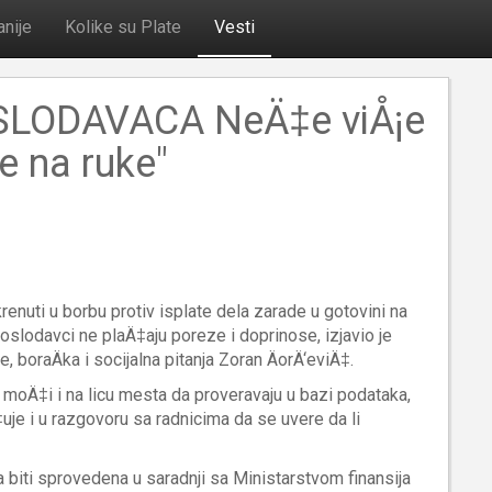
nije
Kolike su Plate
Vesti
LODAVACA NeÄ‡e viÅ¡e
te na ruke"
nuti u borbu protiv isplate dela zarade u gotovini na
 poslodavci ne plaÄ‡aju poreze i doprinose, izjavio je
, boraÄka i socijalna pitanja Zoran ÄorÄ‘eviÄ‡.
a moÄ‡i i na licu mesta da proveravaju u bazi podataka,
uje i u razgovoru sa radnicima da se uvere da li
a biti sprovedena u saradnji sa Ministarstvom finansija