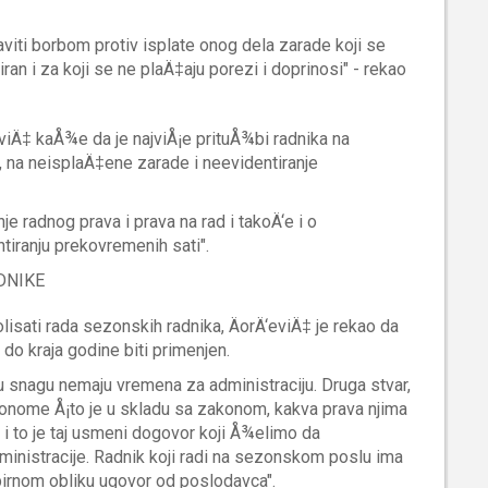
iti borbom protiv isplate onog dela zarade koji se
tiran i za koji se ne plaÄ‡aju porezi i doprinosi" - rekao
eviÄ‡ kaÅ¾e da je najviÅ¡e prituÅ¾bi radnika na
d, na neisplaÄ‡ene zarade i neevidentiranje
e radnog prava i prava na rad i takoÄ‘e i o
iranju prekovremenih sati".
DNIKE
isati rada sezonskih radnika, ÄorÄ‘eviÄ‡ je rekao da
 do kraja godine biti primenjen.
u snagu nemaju vremena za administraciju. Druga stvar,
 onome Å¡to je u skladu sa zakonom, kakva prava njima
e i to je taj usmeni dogovor koji Å¾elimo da
ministracije. Radnik koji radi na sezonskom poslu ima
pirnom obliku ugovor od poslodavca".